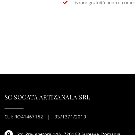
Livrare gratuită pentru comen
SC SOCATA ARTIZANALA SRL
CUI: RO41467152 | J33/1371/2019
Str. Privighetorii 14A, 720168 Suceava, Romania