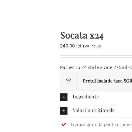
CONTACT
CAUTARE...
Socata x24
COȘ
240,00
lei
TVA inclus
Pachet cu 24 sticle a câte 275ml s
Prețul include taxa SGR 
Ingrediente
Valori nutriționale
Livrare gratuită pentru comen