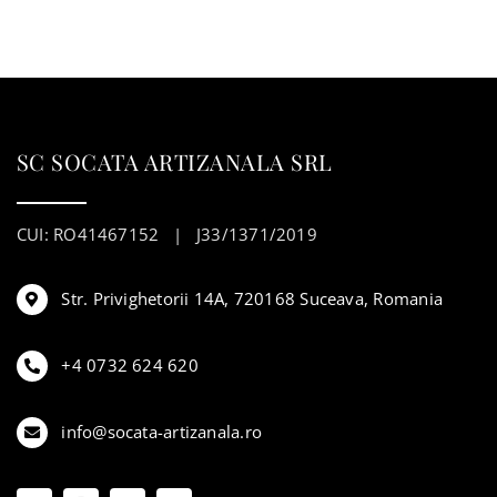
SC SOCATA ARTIZANALA SRL
CUI: RO41467152 | J33/1371/2019
Str. Privighetorii 14A, 720168 Suceava, Romania
+4 0732 624 620
info@socata-artizanala.ro