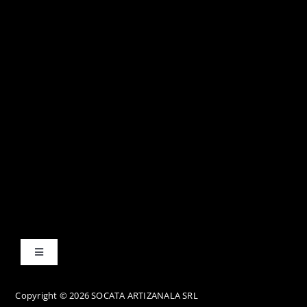
Toggle
Navigation
Termene și condiții
Copyright © 2026 SOCATA ARTIZANALA SRL