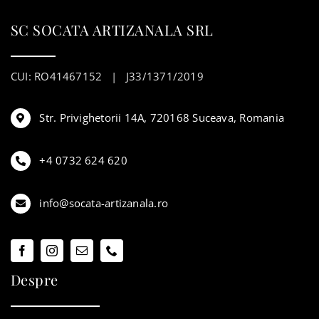
SC SOCATA ARTIZANALA SRL
CUI: RO41467152 | J33/1371/2019
Str. Privighetorii 14A, 720168 Suceava, Romania
+4 0732 624 620
info@socata-artizanala.ro
Despre