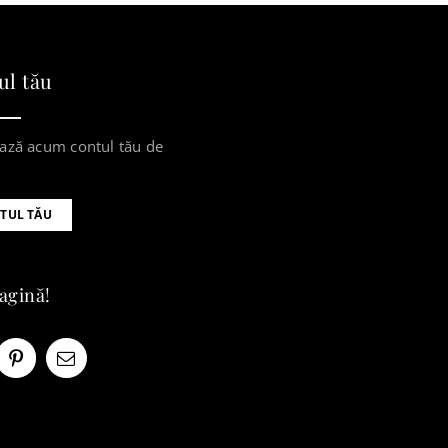
ul tău
ază acum contul tău de
TUL TĂU
pagină!