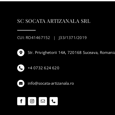
SC SOCATA ARTIZANALA SRL
CUI: RO41467152 | J33/1371/2019
Str. Privighetorii 14A, 720168 Suceava, Romani
+4 0732 624 620
info@socata-artizanala.ro