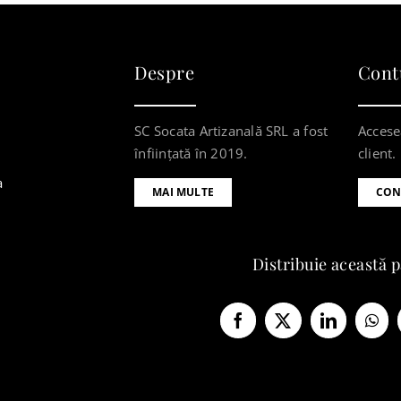
Despre
Cont
SC Socata Artizanală SRL a fost
Accese
înființată în 2019.
client.
a
MAI MULTE
CON
Distribuie această 