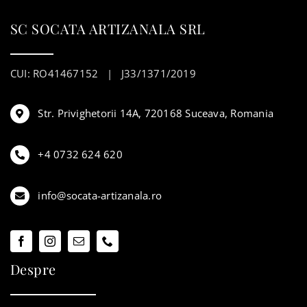
SC SOCATA ARTIZANALA SRL
CUI: RO41467152 | J33/1371/2019
Str. Privighetorii 14A, 720168 Suceava, Romania
+4 0732 624 620
info@socata-artizanala.ro
Despre