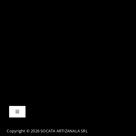
Toggle
Navigation
Termene și condiții
Copyright © 2026 SOCATA ARTIZANALA SRL