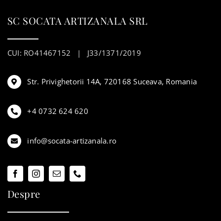
SC SOCATA ARTIZANALA SRL
CUI: RO41467152 | J33/1371/2019
Str. Privighetorii 14A, 720168 Suceava, Romania
+4 0732 624 620
info@socata-artizanala.ro
Despre