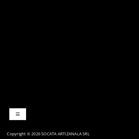
Toggle
Navigation
Termene și condiții
Copyright © 2026 SOCATA ARTIZANALA SRL