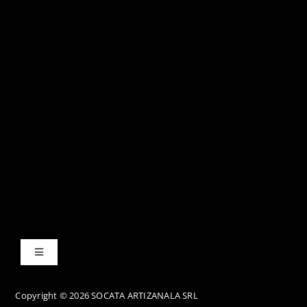
Toggle
Navigation
Termene și condiții
Copyright © 2026 SOCATA ARTIZANALA SRL