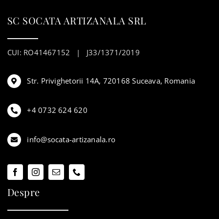
SC SOCATA ARTIZANALA SRL
CUI: RO41467152 | J33/1371/2019
Str. Privighetorii 14A, 720168 Suceava, Romania
+4 0732 624 620
info@socata-artizanala.ro
Despre