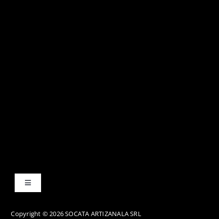
Toggle
Navigation
Termene și condiții
Copyright © 2026 SOCATA ARTIZANALA SRL