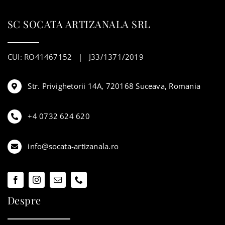
SC SOCATA ARTIZANALA SRL
CUI: RO41467152 | J33/1371/2019
Str. Privighetorii 14A, 720168 Suceava, Romania
+4 0732 624 620
info@socata-artizanala.ro
Despre