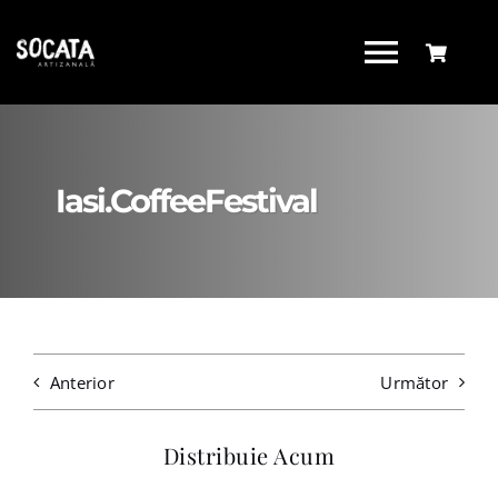
Skip
to
Toggl
content
Navig
ACASA
Iasi.CoffeeFestival
DESPRE
MAGAZIN
B2B
Anterior
Următor
Distribuie Acum
NOUTĂȚI