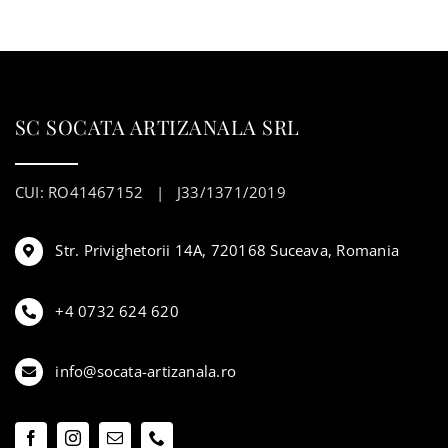
SC SOCATA ARTIZANALA SRL
CUI: RO41467152 | J33/1371/2019
Str. Privighetorii 14A, 720168 Suceava, Romania
+4 0732 624 620
info@socata-artizanala.ro