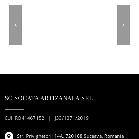
SC SOCATA ARTIZANALA SRL
CUI: RO41467152 | J33/1371/2019
Str. Privighetorii 14A, 720168 Suceava, Romania