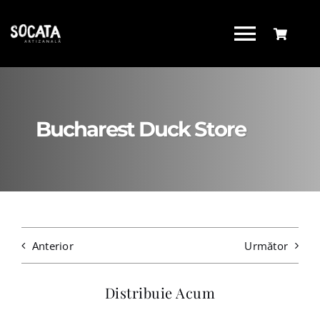
Skip
to
Toggl
content
Navig
ACASA
Bucharest Duck Store
DESPRE
MAGAZIN
B2B
Anterior
Următor
Distribuie Acum
NOUTĂȚI