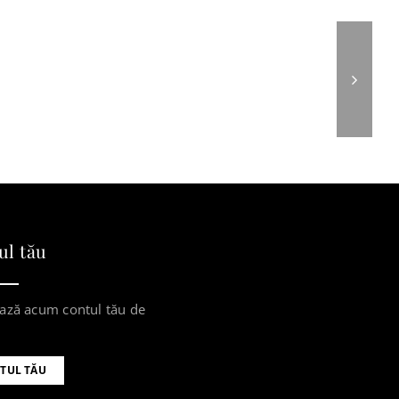
ul tău
ază acum contul tău de
TUL TĂU