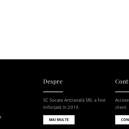
Despre
Cont
SC Socata Artizanală SRL a fost
Accese
înființată în 2019.
client.
a
MAI MULTE
CON