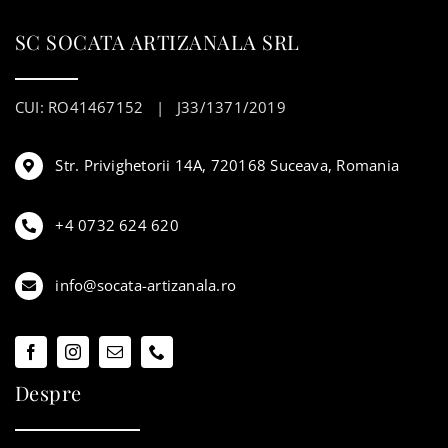
SC SOCATA ARTIZANALA SRL
CUI: RO41467152 | J33/1371/2019
Str. Privighetorii 14A, 720168 Suceava, Romania
+4 0732 624 620
info@socata-artizanala.ro
Despre