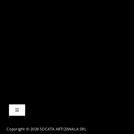
Toggle
Navigation
Termene și condiții
Copyright © 2026 SOCATA ARTIZANALA SRL