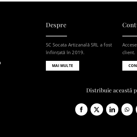
Despre
Cont
SC Socata Artizanală SRL a fost
Accese
înființată în 2019.
client.
a
MAI MULTE
CON
Distribuie această 