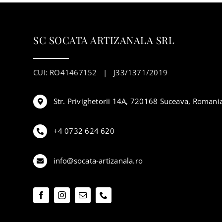
SC SOCATA ARTIZANALA SRL
CUI: RO41467152 | J33/1371/2019
Str. Privighetorii 14A, 720168 Suceava, Romani
+4 0732 624 620
info@socata-artizanala.ro