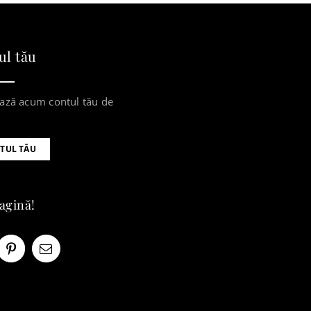
ul tău
ază acum contul tău de
TUL TĂU
pagină!