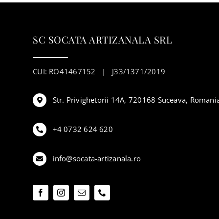
SC SOCATA ARTIZANALA SRL
CUI: RO41467152 | J33/1371/2019
Str. Privighetorii 14A, 720168 Suceava, Romani
+4 0732 624 620
info@socata-artizanala.ro