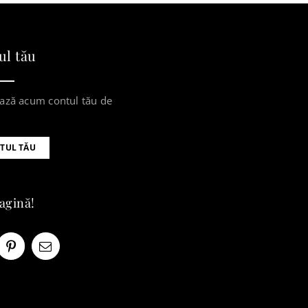
ul tău
ază acum contul tău de
TUL TĂU
pagină!