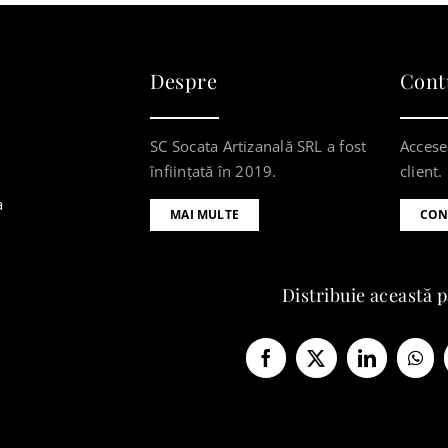
Despre
Cont
SC Socata Artizanală SRL a fost
Accese
înființată în 2019.
client.
a
MAI MULTE
CON
Distribuie această 