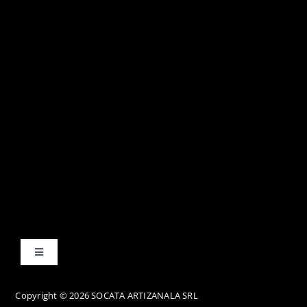
Toggle
Navigation
Termene și condiții
Copyright © 2026 SOCATA ARTIZANALA SRL