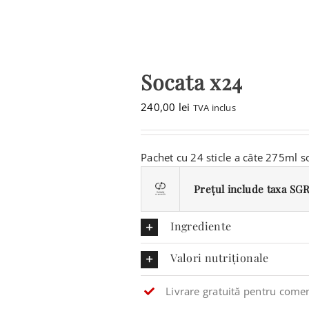
CONTACT
CAUTARE...
Socata x24
COȘ
240,00
lei
TVA inclus
Pachet cu 24 sticle a câte 275ml s
Prețul include taxa SGR 
Ingrediente
Valori nutriționale
Livrare gratuită pentru comen