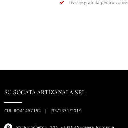
Livrare gratuită pentru comen
SC SOCATA ARTIZANALA SRL
CUI: RO41467152 | J33/1371/2019
Str. Privighetorii 14A, 720168 Suceava, Romania