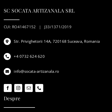
SC SOCATA ARTIZANALA SRL
CUI: RO41467152 | J33/1371/2019
Str. Privighetorii 14A, 720168 Suceava, Romania
+4 0732 624 620
info@socata-artizanala.ro
Despre