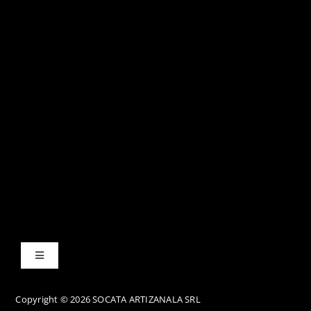
Toggle
Navigation
Termene și condiții
Copyright © 2026 SOCATA ARTIZANALA SRL