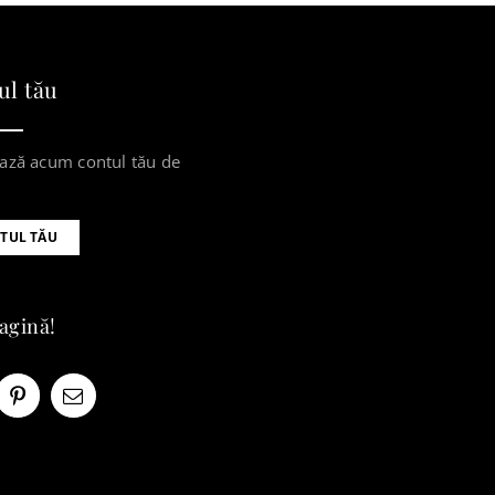
ul tău
ază acum contul tău de
TUL TĂU
pagină!