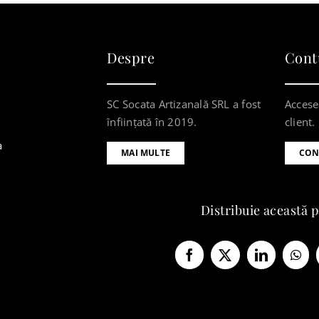
Despre
Cont
SC Socata Artizanală SRL a fost
Accese
înființată în 2019.
client.
a
MAI MULTE
CON
Distribuie această 