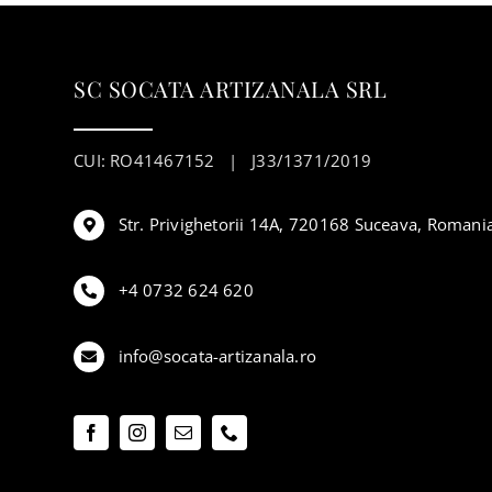
SC SOCATA ARTIZANALA SRL
CUI: RO41467152 | J33/1371/2019
Str. Privighetorii 14A, 720168 Suceava, Romani
+4 0732 624 620
info@socata-artizanala.ro