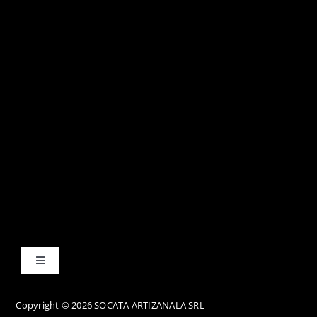
Toggle
Navigation
Termene și condiții
Copyright © 2026 SOCATA ARTIZANALA SRL