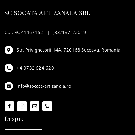
SC SOCATA ARTIZANALA SRL
CUI: RO41467152 | J33/1371/2019
Str. Privighetorii 14A, 720168 Suceava, Romania
+4 0732 624 620
info@socata-artizanala.ro
Despre