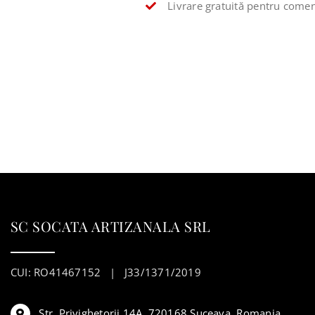
Livrare gratuită pentru comen
SC SOCATA ARTIZANALA SRL
CUI: RO41467152 | J33/1371/2019
Str. Privighetorii 14A, 720168 Suceava, Romania