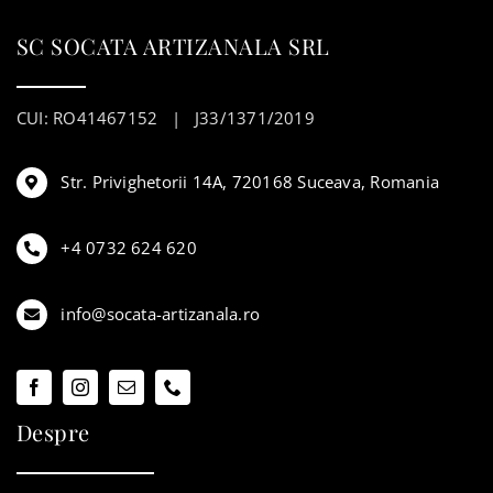
SC SOCATA ARTIZANALA SRL
CUI: RO41467152 | J33/1371/2019
Str. Privighetorii 14A, 720168 Suceava, Romania
+4 0732 624 620
info@socata-artizanala.ro
Despre