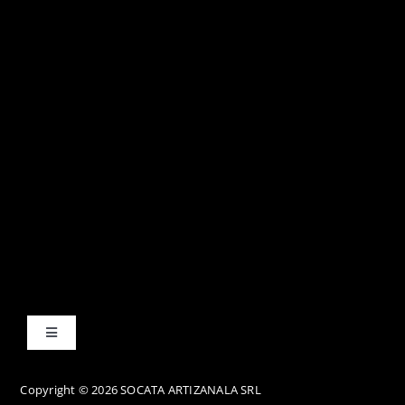
Toggle
Navigation
Termene și condiții
Copyright © 2026 SOCATA ARTIZANALA SRL