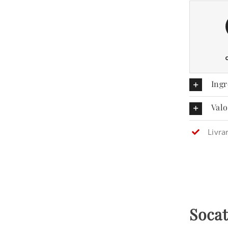
Ingr
Valo
Livra
Socat