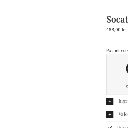
Socat
483,00
lei
Pachet cu 4
Ingr
Valo
Livra