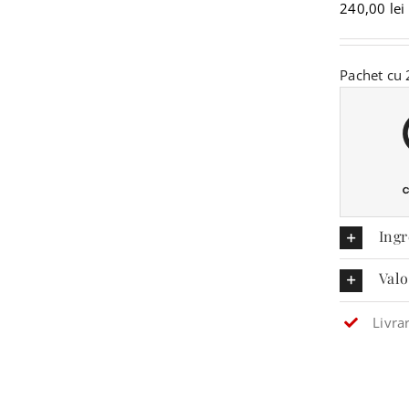
240,00
lei
Pachet cu 
Ingr
Valo
Livra