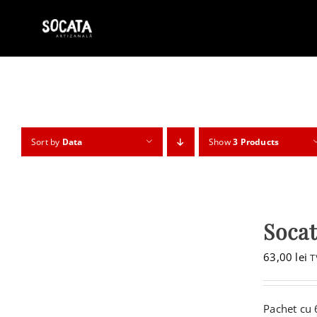
Skip
to
content
Sort by
Data
Show
3 Products
Socat
63,00
lei
T
Pachet cu 