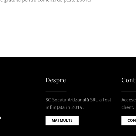
Despre
Cont
SC Socata Artizanală SRL a fost
Accese
înființată în 2019.
client.
a
MAI MULTE
CON