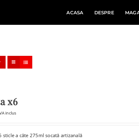
ACASA
DESPRE
MAGA
a x6
VA inclus
6 sticle a câte 275ml socată artizanală