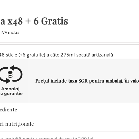
a x48 + 6 Gratis
TVA inclus
8 sticle (+6 gratuite) a câte 275ml socată artizanală
Prețul include taxa SGR pentru ambalaj, în valoar
ediente
ri nutriționale
re gratuită pentru comenzi de peste 200 lei