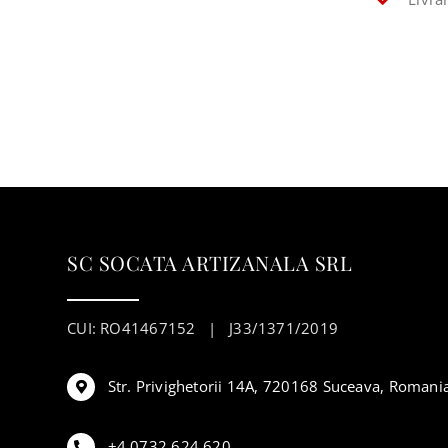
SC SOCATA ARTIZANALA SRL
CUI: RO41467152 | J33/1371/2019
Str. Privighetorii 14A, 720168 Suceava, Romani
+4 0732 624 620