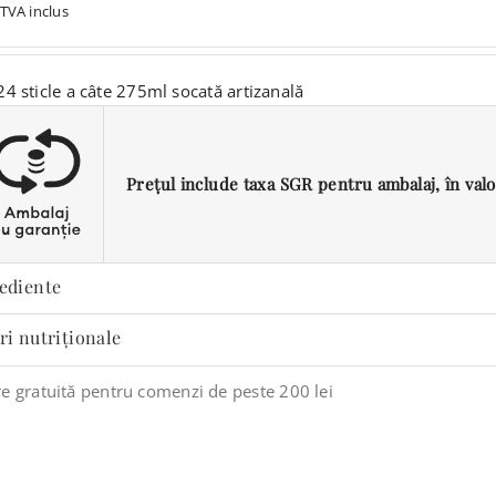
TVA inclus
24 sticle a câte 275ml socată artizanală
Prețul include taxa SGR pentru ambalaj, în valoar
ediente
ri nutriționale
re gratuită pentru comenzi de peste 200 lei