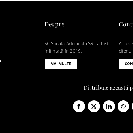
Despre
Cont
SC Socata Artizanală SRL a fost
Accese
înființată în 2019.
client.
a
MAI MULTE
CON
Distribuie această 