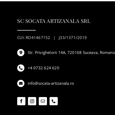
SC SOCATA ARTIZANALA SRL
CUI: RO41467152 | J33/1371/2019
Str. Privighetorii 14A, 720168 Suceava, Romani
+4 0732 624 620
info@socata-artizanala.ro