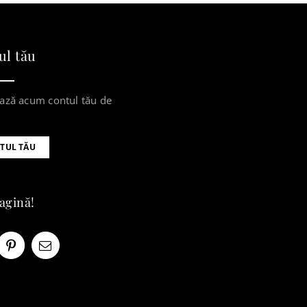
ul tău
ază acum contul tău de
TUL TĂU
pagină!