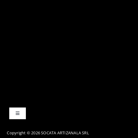
Toggle
Navigation
Termene și condiții
Copyright © 2026 SOCATA ARTIZANALA SRL