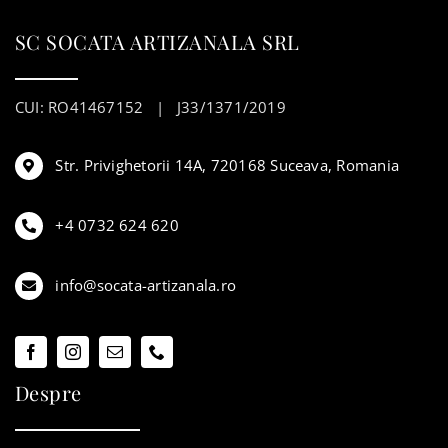
SC SOCATA ARTIZANALA SRL
CUI: RO41467152 | J33/1371/2019
Str. Privighetorii 14A, 720168 Suceava, Romania
+4 0732 624 620
info@socata-artizanala.ro
Despre