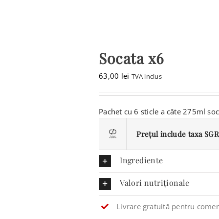
CONTACT
CAUTARE...
Socata x6
COȘ
63,00
lei
TVA inclus
Pachet cu 6 sticle a câte 275ml soc
Prețul include taxa SGR 
Ingrediente
Valori nutriționale
Livrare gratuită pentru comen