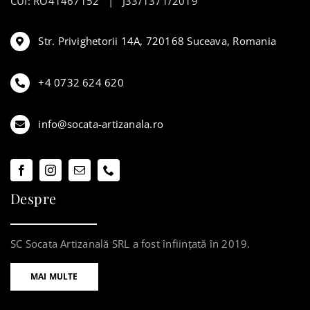
CUI: RO41467152 | J33/1371/2019
Str. Privighetorii 14A, 720168 Suceava, Romania
+4 0732 624 620
info@socata-artizanala.ro
Despre
SC Socata Artizanală SRL a fost înființată în 2019.
MAI MULTE