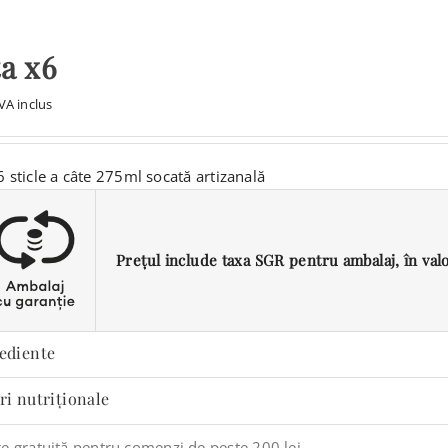
a x6
VA inclus
6 sticle a câte 275ml socată artizanală
Prețul include taxa SGR pentru ambalaj, în valoa
ediente
ri nutriționale
re gratuită pentru comenzi de peste 200 lei