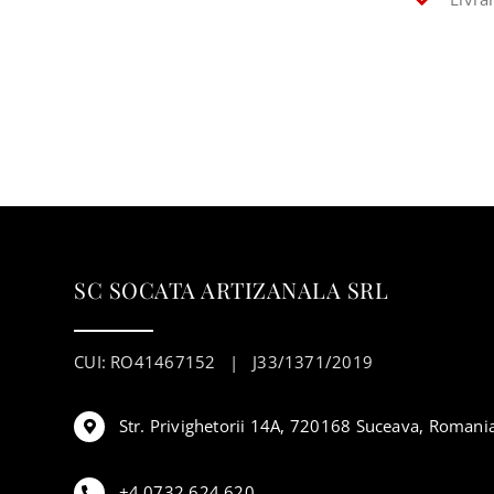
SC SOCATA ARTIZANALA SRL
CUI: RO41467152 | J33/1371/2019
Str. Privighetorii 14A, 720168 Suceava, Romani
+4 0732 624 620