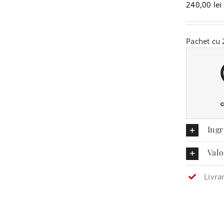
240,00
lei
Pachet cu 
Ingr
Valo
Livra