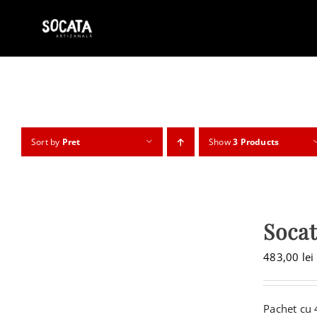
Skip
to
content
Sort by
Pret
Show
3 Products
Socat
483,00
lei
Pachet cu 4