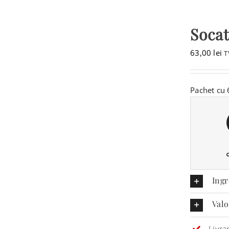
Socat
63,00
lei
T
Pachet cu 
Ingr
Valo
Livra