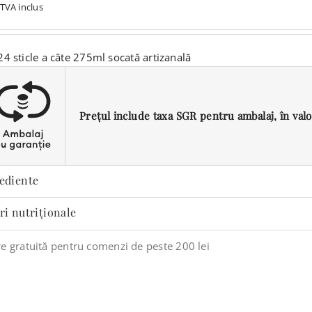
TVA inclus
24 sticle a câte 275ml socată artizanală
Prețul include taxa SGR pentru ambalaj, în valoar
ediente
ri nutriționale
re gratuită pentru comenzi de peste 200 lei