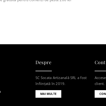
Despre
Cont
SC Socata Artizanală SRL a fost
Accese
înființată în 2019.
client.
a
MAI MULTE
CON