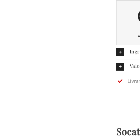
Ingr
Valo
Livra
Socat