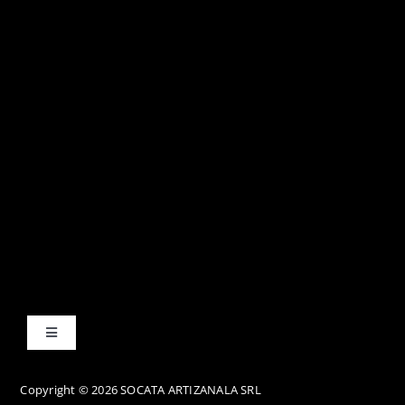
Toggle
Navigation
Termene și condiții
Copyright © 2026 SOCATA ARTIZANALA SRL