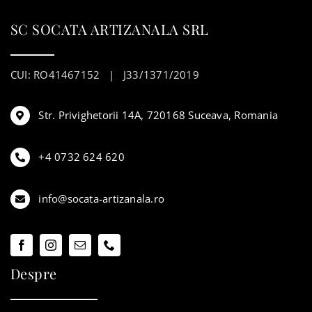
SC SOCATA ARTIZANALA SRL
CUI: RO41467152 | J33/1371/2019
Str. Privighetorii 14A, 720168 Suceava, Romania
+4 0732 624 620
info@socata-artizanala.ro
Despre