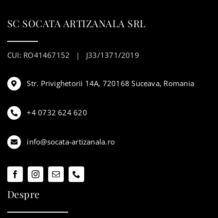
SC SOCATA ARTIZANALA SRL
CUI: RO41467152 | J33/1371/2019
Str. Privighetorii 14A, 720168 Suceava, Romania
+4 0732 624 620
info@socata-artizanala.ro
Despre