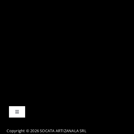
Toggle
Navigation
Termene și condiții
Copyright © 2026 SOCATA ARTIZANALA SRL