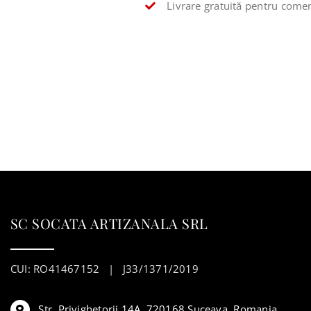
Livrare gratuită pentru comen
SC SOCATA ARTIZANALA SRL
CUI: RO41467152 | J33/1371/2019
Str. Privighetorii 14A, 720168 Suceava, Romania