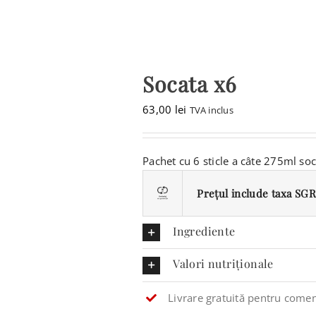
CONTACT
CAUTARE...
Socata x6
COȘ
63,00
lei
TVA inclus
Pachet cu 6 sticle a câte 275ml soc
Prețul include taxa SGR 
Ingrediente
Valori nutriționale
Livrare gratuită pentru comen