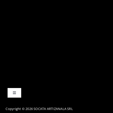
Toggle
Navigation
Termene și condiții
Copyright © 2026 SOCATA ARTIZANALA SRL