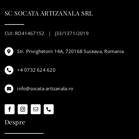
SC SOCATA ARTIZANALA SRL
CUI: RO41467152 | J33/1371/2019
Str. Privighetorii 14A, 720168 Suceava, Romania
+4 0732 624 620
info@socata-artizanala.ro
Despre