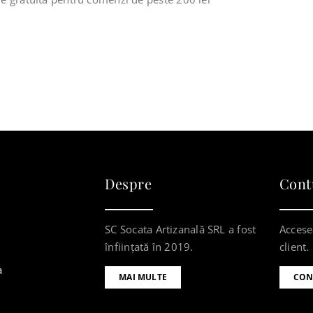
Despre
Cont
SC Socata Artizanală SRL a fost
Accese
înființată în 2019.
client.
a
MAI MULTE
CON