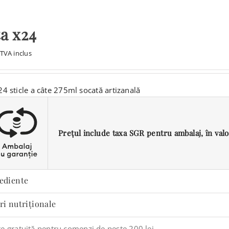
a x24
TVA inclus
24 sticle a câte 275ml socată artizanală
Prețul include taxa SGR pentru ambalaj, în valoar
ediente
ri nutriționale
re gratuită pentru comenzi de peste 200 lei