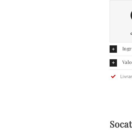
Ingr
Valo
Livra
Socat