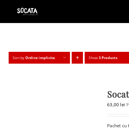
Skip
to
content
Sort by
Ordine implicita
Show
3 Products
Socat
63,00
lei
T
Pachet cu 