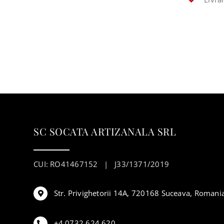
SC SOCATA ARTIZANALA SRL
CUI: RO41467152 | J33/1371/2019
Str. Privighetorii 14A, 720168 Suceava, Romani
+4 0732 624 620