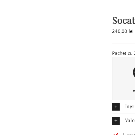
Socat
240,00
lei
Pachet cu 
Ingr
Valo
Livra