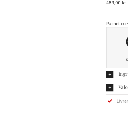
483,00
lei
Pachet cu 4
Ingr
Valo
Livra