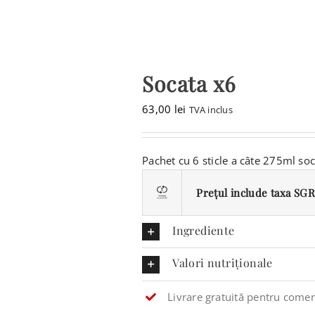
CONTACT
CAUTARE...
Socata x6
COȘ
63,00
lei
TVA inclus
Pachet cu 6 sticle a câte 275ml soc
Prețul include taxa SGR 
Ingrediente
Valori nutriționale
Livrare gratuită pentru comen