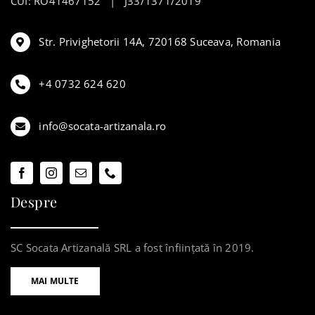
CUI: RO41467152 | J33/1371/2019
Str. Privighetorii 14A, 720168 Suceava, Romania
+4 0732 624 620
info@socata-artizanala.ro
Despre
SC Socata Artizanală SRL a fost înființată în 2019.
MAI MULTE